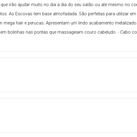
ue irão ajudar muito no dia a dia do seu salão ou até mesmo no co
os. As Escovas tem base almofadada. São perfeitas para utilizar e
mega hair e perucas. Apresentam um lindo acabamento metalizado. Van
uem bolinhas nas pontas que massageiam couro cabeludo. - Cabo co