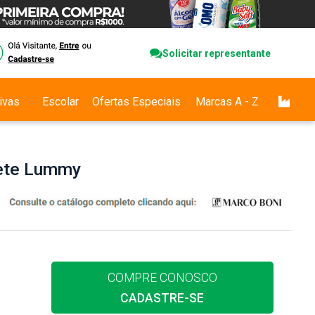
Solicitar representante
ivas
Escolar
Ofertas Especiais
Marcas A - Z
uete Lummy
COMPRE CONOSCO
CADASTRE-SE