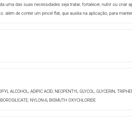
 uma das suas necessidades seja tratar, fortalecer, nutrir ou criar
to. além de conter um pincel flat, que auxilia na aplicação, para man
OPYL ALCOHOL; ADIPIC ACID; NEOPENTYL GLYCOL; GLYCERIN; TRIP
UM BOROSILICATE; NYLON-6; BISMUTH OXYCHLORIDE.