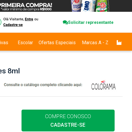
Solicitar representante
ivas
Escolar
Ofertas Especiais
Marcas A - Z
es 8ml
COMPRE CONOSCO
CADASTRE-SE