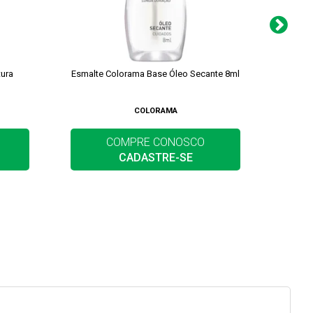
ura
Esmalte Colorama Base Óleo Secante 8ml
Esmalte
COLORAMA
COMPRE CONOSCO
CADASTRE-SE