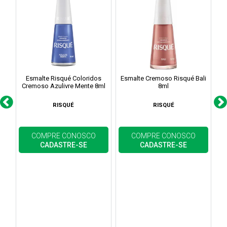
Esmalte Risqué Coloridos
Esmalte Cremoso Risqué Bali
Cremoso Azulivre Mente 8ml
8ml
B
RISQUÉ
RISQUÉ
COMPRE CONOSCO
COMPRE CONOSCO
CADASTRE-SE
CADASTRE-SE