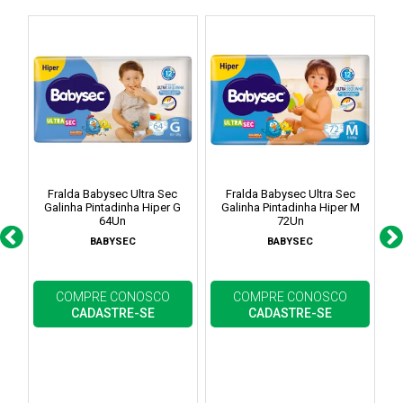
Fralda Babysec Ultra Sec
Fralda Babysec Ultra Sec
Galinha Pintadinha Hiper G
Galinha Pintadinha Hiper M
G
64Un
72Un
BABYSEC
BABYSEC
COMPRE CONOSCO
COMPRE CONOSCO
CADASTRE-SE
CADASTRE-SE