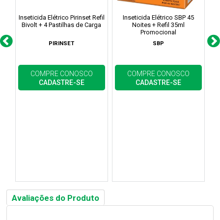
Inseticida Elétrico Pirinset Refil
Inseticida Elétrico SBP 45
I
Bivolt + 4 Pastilhas de Carga
Noites + Refil 35ml
Promocional
PIRINSET
SBP
COMPRE CONOSCO
COMPRE CONOSCO
CADASTRE-SE
CADASTRE-SE
Avaliações do Produto