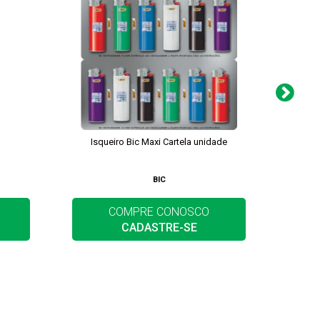
Isqueiro Bic Maxi Cartela unidade
Pilha R
BIC
COMPRE CONOSCO
CADASTRE-SE