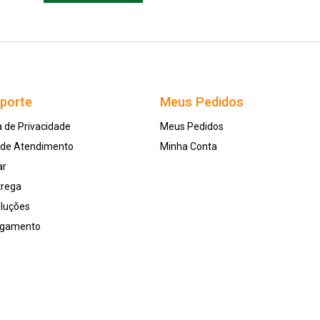
uporte
Meus Pedidos
a de Privacidade
Meus Pedidos
l de Atendimento
Minha Conta
ar
trega
oluções
agamento