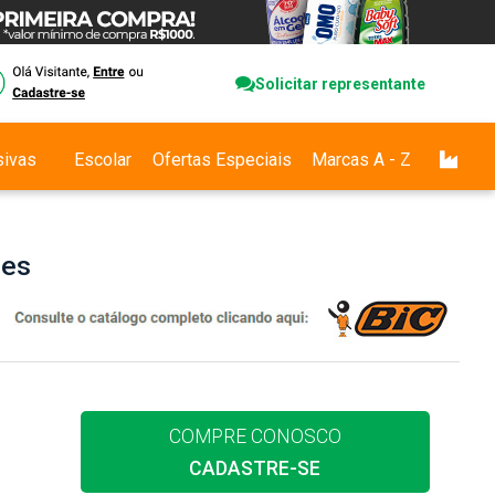
Solicitar representante
sivas
Escolar
Ofertas Especiais
Marcas A - Z
des
COMPRE CONOSCO
CADASTRE-SE