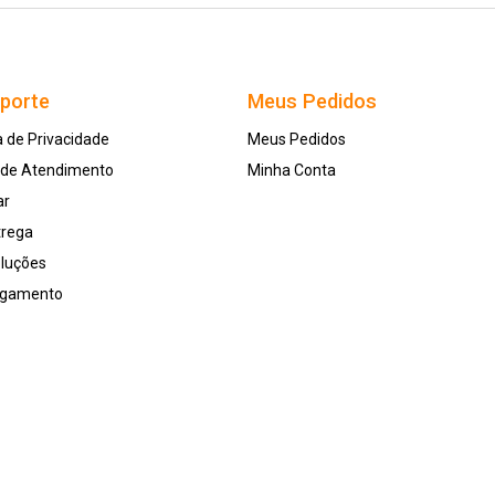
uporte
Meus Pedidos
a de Privacidade
Meus Pedidos
l de Atendimento
Minha Conta
ar
trega
oluções
agamento