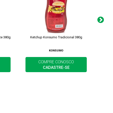
ze 380g
Ketchup Konsumo Tradicional 380g
Ketchu
KONSUMO
COMPRE CONOSCO
CADASTRE-SE