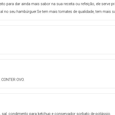
to para dar ainda mais sabor na sua receita ou refeição, ele serve pr
nal no seu hambúrguer.Se tem mais tomates de qualidade, tem mais sa
 CONTER OVO.
o, sal, condimento para ketchup e conservador sorbato de potássio.