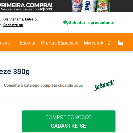
Solicitar representante
sivas
Escolar
Ofertas Especiais
Marcas A - Z
eeze 380g
COMPRE CONOSCO
CADASTRE-SE