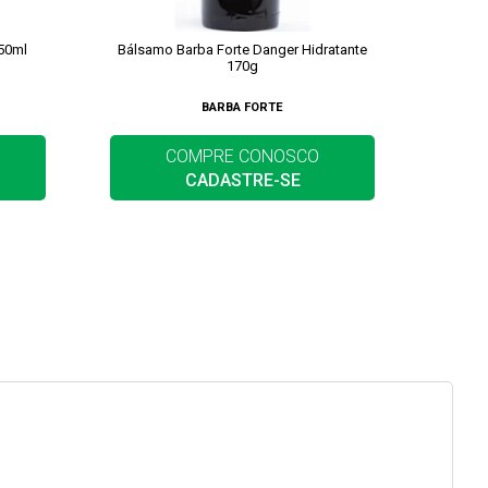
50ml
Bálsamo Barba Forte Danger Hidratante
K
170g
BARBA FORTE
COMPRE CONOSCO
CADASTRE-SE