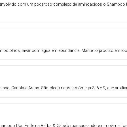
senvolvido com um poderoso complexo de aminoácidos o Shampoo Hid
 os olhos, lavar com água em abundância. Manter o produto em local 
tana, Canola e Argan. São óleos ricos em ômega 3, 6 e 9, que auxilia
ampoo Don Forte na Barba & Cabelo massageando em movimentos circ