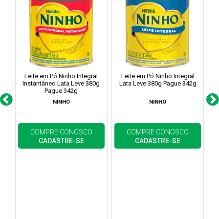
Leite em Pó Ninho Integral
Leite em Pó Ninho Integral
Co
Instantâneo Lata Leve 380g
Lata Leve 380g Pague 342g
Pague 342g
NINHO
NINHO
COMPRE CONOSCO
COMPRE CONOSCO
CADASTRE-SE
CADASTRE-SE