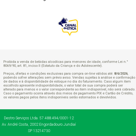
Proibida a venda de bebidas alcoólicas para menores de idade, conforme Lei n.°
8069/90, art. 81, inciso II (Estatuto da Criança e do Adolescente).
Preços, ofertas e condições exclusivas para compra on-line válidos até:
8/6/2026
,
podendo sofrer alterações sem prévio aviso. Vendas sujeitas à análise e confirmação
de dados e à disponibilidade de estoque no dia do faturamento. Caso algum item
escolhido apresente indisponibilidade, o valor total de sua compra poderá ser
alterado para menos e o valor correspondente ao item indisponível, não será cobrado.
Caso o pagamento ocorra através dos meios de pagamento PIX e Cartão de Crédito,
os valores pagos pelos itens indisponíveis serão estornados e devolvidos.
Destro Serviços Ltda.
57.488.494/0001-12
Av. André Costa, 2002
Engordadouro
Jundiaí
SP
13214730