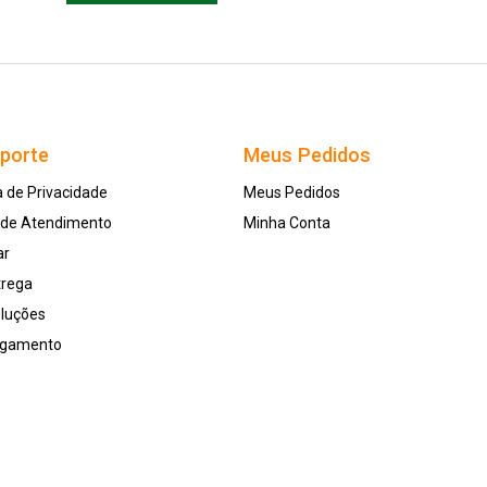
uporte
Meus Pedidos
a de Privacidade
Meus Pedidos
l de Atendimento
Minha Conta
ar
trega
oluções
agamento