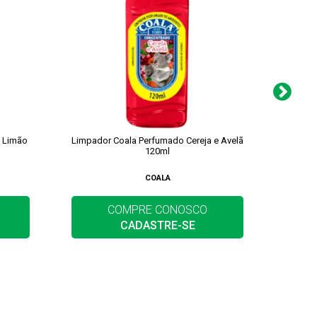
 Limão
Limpador Coala Perfumado Cereja e Avelã
Limpa
120ml
COALA
COMPRE CONOSCO
CADASTRE-SE