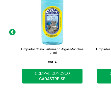
Limpador Coala Perfumado Algas Marinhas
Limpador 
120ml
COALA
COMPRE CONOSCO
CADASTRE-SE