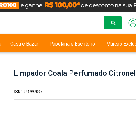
a
Casa e Bazar
Papelaria e Escritório
Marcas Exclu
Limpador Coala Perfumado Citrone
SKU 1946997007