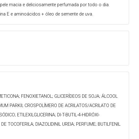
pele macia e deliciosamente perfumada por todo o dia.
mina E e aminoácidos + óleo de semente de uva.
METICONA; FENOXIETANOL; GLICERÍDEOS DE SOJA; ÁLCOOL
RMUM PARKII; CROSPOLÍMERO DE ACRILATOS/ACRILATO DE
CO; ETILEXILGLICERINA; DI-T-BUTIL-4-HIDRÓXI-
 TOCOFERILA; DIAZOLIDINIL UREIA; PERFUME; BUTILFENIL