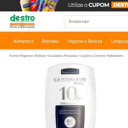
Alimentos
Bebidas
Higiene e Beleza
Limpez
Home
Higiene e Beleza
Cuidados Pessoais
Loções e Cremes Hidratantes