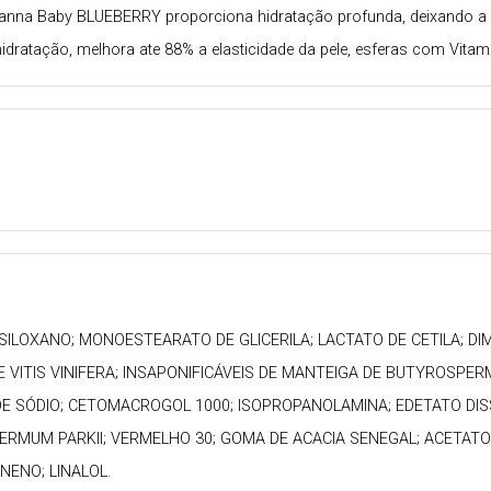
ovanna Baby BLUEBERRY proporciona hidratação profunda, deixando a 
idratação, melhora ate 88% a elasticidade da pele, esferas com Vita
SILOXANO; MONOESTEARATO DE GLICERILA; LACTATO DE CETILA; DI
E VITIS VINIFERA; INSAPONIFICÁVEIS DE MANTEIGA DE BUTYROSPE
E SÓDIO; CETOMACROGOL 1000; ISOPROPANOLAMINA; EDETATO DISSÓDI
MUM PARKII; VERMELHO 30; GOMA DE ACACIA SENEGAL; ACETATO DE
NENO; LINALOL.