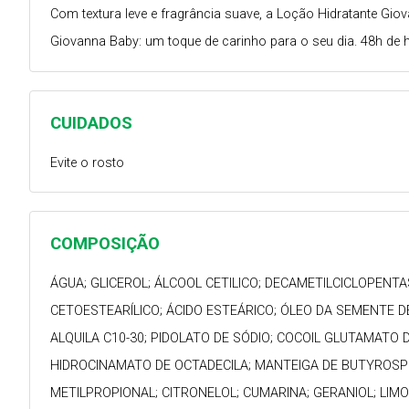
Com textura leve e fragrância suave, a Loção Hidratante Gi
Giovanna Baby: um toque de carinho para o seu dia. 48h de h
CUIDADOS
Evite o rosto
COMPOSIÇÃO
ÁGUA; GLICEROL; ÁLCOOL CETILICO; DECAMETILCICLOPENTA
CETOESTEARÍLICO; ÁCIDO ESTEÁRICO; ÓLEO DA SEMENTE D
ALQUILA C10-30; PIDOLATO DE SÓDIO; COCOIL GLUTAMATO D
HIDROCINAMATO DE OCTADECILA; MANTEIGA DE BUTYROSPER
METILPROPIONAL; CITRONELOL; CUMARINA; GERANIOL; LIMO