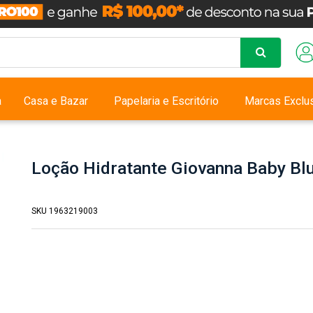
a
Casa e Bazar
Papelaria e Escritório
Marcas Exclu
Loção Hidratante Giovanna Baby Bl
SKU 1963219003