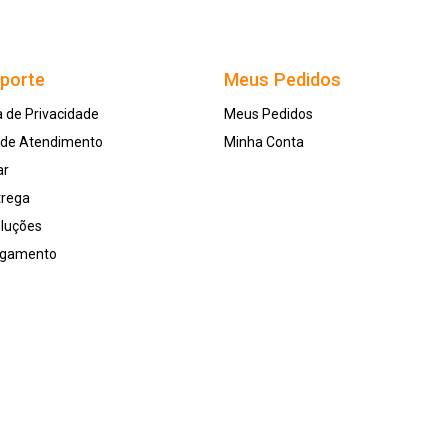
uporte
Meus Pedidos
a de Privacidade
Meus Pedidos
l de Atendimento
Minha Conta
ar
trega
oluções
agamento