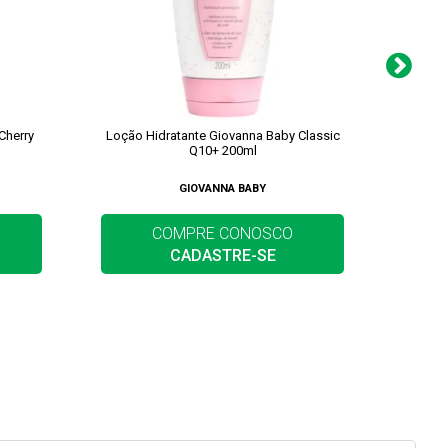
Cherry
Loção Hidratante Giovanna Baby Classic
Loção
Q10+ 200ml
GIOVANNA BABY
COMPRE CONOSCO
CADASTRE-SE