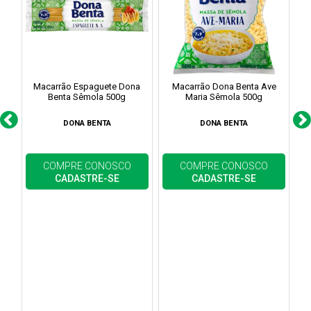
Macarrão Espaguete Dona
Macarrão Dona Benta Ave
M
Benta Sêmola 500g
Maria Sêmola 500g
DONA BENTA
DONA BENTA
COMPRE CONOSCO
COMPRE CONOSCO
CADASTRE-SE
CADASTRE-SE