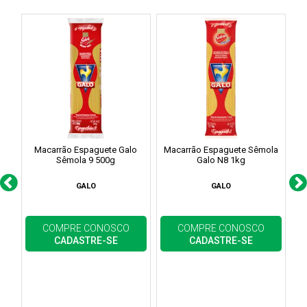
Macarrão Espaguete Galo
Macarrão Espaguete Sêmola
M
Sêmola 9 500g
Galo N8 1kg
GALO
GALO
COMPRE CONOSCO
COMPRE CONOSCO
CADASTRE-SE
CADASTRE-SE