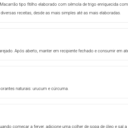
acarrão tipo fitilho elaborado com sêmola de trigo enriquecida com
 diversas receitas, desde as mais simples até as mais elaboradas.
arejado. Após aberto, manter em recipiente fechado e consumir em até
 corantes naturais: urucum e cúrcuma.
 Quando começar a ferver, adicione uma colher de sopa de óleo e sa