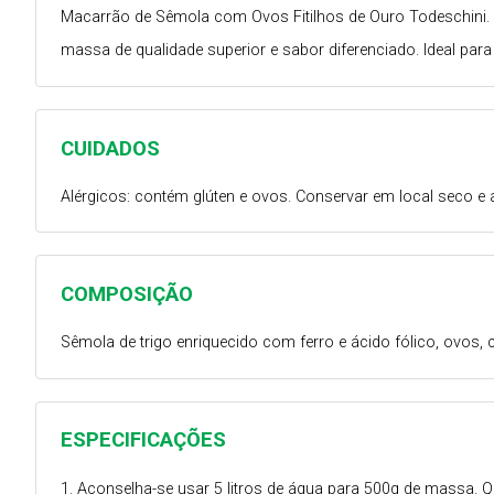
Macarrão de Sêmola com Ovos Fitilhos de Ouro Todeschini. M
massa de qualidade superior e sabor diferenciado. Ideal para
CUIDADOS
Alérgicos: contém glúten e ovos. Conservar em local seco e 
COMPOSIÇÃO
Sêmola de trigo enriquecido com ferro e ácido fólico, ovos,
ESPECIFICAÇÕES
1. Aconselha-se usar 5 litros de água para 500g de massa.