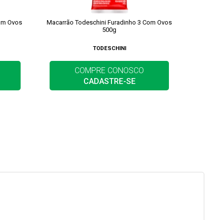
om Ovos
Macarrão Todeschini Furadinho 3 Com Ovos
Macarr
500g
TODESCHINI
COMPRE CONOSCO
CADASTRE-SE