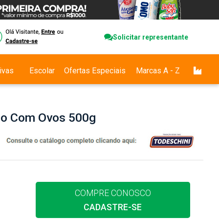
Solicitar representante
ivas
Escolar
Ofertas Especiais
Marcas A - Z
uro Com Ovos 500g
COMPRE CONOSCO
CADASTRE-SE