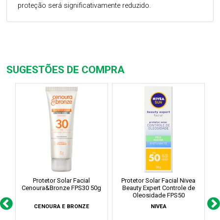
proteção será significativamente reduzido.
SUGESTÕES DE COMPRA
Protetor Solar Facial
Protetor Solar Facial Nivea
P
Cenoura&Bronze FPS30 50g
Beauty Expert Controle de
Oleosidade FPS50
CENOURA E BRONZE
NIVEA