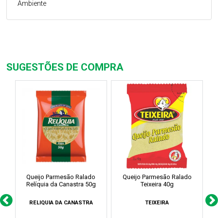
Ambiente
SUGESTÕES DE COMPRA
Queijo Parmesão Ralado
Queijo Parmesão Ralado
Qu
Relíquia da Canastra 50g
Teixeira 40g
RELIQUIA DA CANASTRA
TEIXEIRA