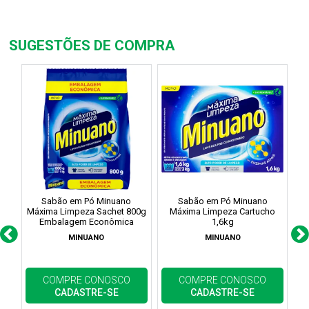
SUGESTÕES DE COMPRA
Sabão em Pó Minuano
Sabão em Pó Minuano
Máxima Limpeza Sachet 800g
Máxima Limpeza Cartucho
Má
Embalagem Econômica
1,6kg
MINUANO
MINUANO
COMPRE CONOSCO
COMPRE CONOSCO
CADASTRE-SE
CADASTRE-SE