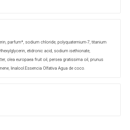
rin, parfum*, sodium chloride, polyquaternium-7, titanium
exylglycerin, etidronic acid, sodium isethionate,
r, olea europaea fruit oil, persea gratissima oil, prunus
nene, linalool.Essencia Olfativa Agua de coco.