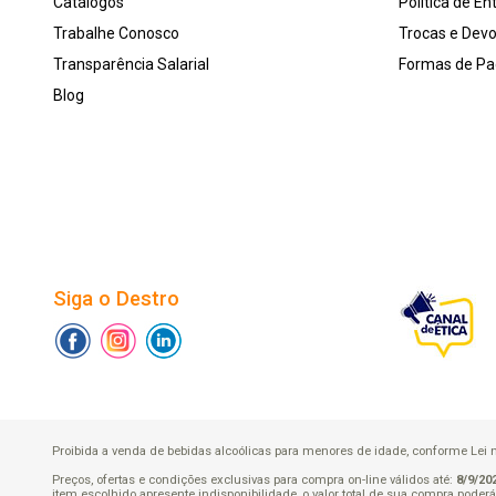
Catálogos
Política de En
Trabalhe Conosco
Trocas e Dev
Transparência Salarial
Formas de P
Blog
Siga o Destro
Proibida a venda de bebidas alcoólicas para menores de idade, conforme Lei n.° 
Preços, ofertas e condições exclusivas para compra on-line válidos até:
8/9/20
item escolhido apresente indisponibilidade, o valor total de sua compra pode