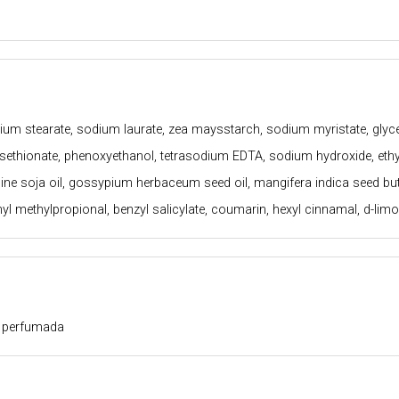
ium stearate, sodium laurate, zea maysstarch, sodium myristate, glyce
isethionate, phenoxyethanol, tetrasodium EDTA, sodium hydroxide, ethylh
ne soja oil, gossypium herbaceum seed oil, mangifera indica seed butte
l methylpropional, benzyl salicylate, coumarin, hexyl cinnamal, d-limo
e perfumada