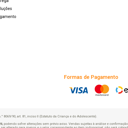
trega
oluções
agamento
Formas de Pagamento
8069/90, art. 81, inciso II (Estatuto da Criança e do Adolescente).
26
, podendo sofrer alterações sem prévio aviso. Vendas sujeitas à análise e confirmaç
rá ser alterado para menos e o valor correspondente ao item indisponível, não será cob