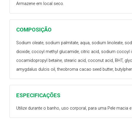
Armazene em local seco.
COMPOSIÇÃO
Sodium oleate, sodium palmitate, aqua, sodium linoleate, sod
dioxide, cocoyl methyl glucamide, citric acid, sodium cocoyl 
cocamidopropyl betaine, stearic acid, coconut acid, BHT, glyci
amygdalus dulcis oil, theobroma cacao seed butter, butylpheny
ESPECIFICAÇÕES
Utilize durante o banho, uso corporal, para uma Pele macia 