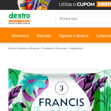
Alimentos
Bebidas
Higiene e Beleza
Limpez
Home
Higiene e Beleza
Cuidados Pessoais
Sabonetes