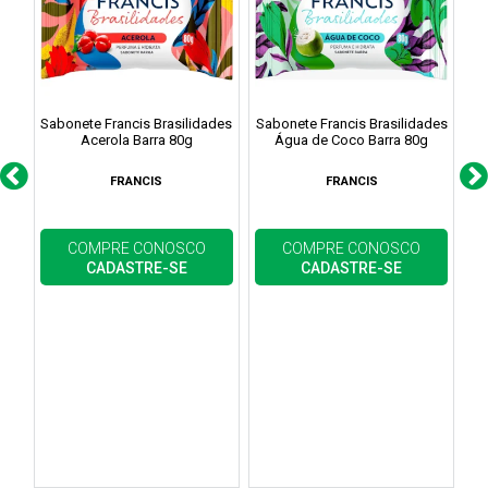
Sabonete Francis Brasilidades
Sabonete Francis Brasilidades
Sa
Acerola Barra 80g
Água de Coco Barra 80g
FRANCIS
FRANCIS
COMPRE CONOSCO
COMPRE CONOSCO
CADASTRE-SE
CADASTRE-SE