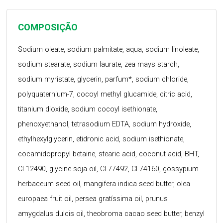
COMPOSIÇÃO
Sodium oleate, sodium palmitate, aqua, sodium linoleate,
sodium stearate, sodium laurate, zea mays starch,
sodium myristate, glycerin, parfum*, sodium chloride,
polyquaternium-7, cocoyl methyl glucamide, citric acid,
titanium dioxide, sodium cocoyl isethionate,
phenoxyethanol, tetrasodium EDTA, sodium hydroxide,
ethylhexylglycerin, etidronic acid, sodium isethionate,
cocamidopropyl betaine, stearic acid, coconut acid, BHT,
CI 12490, glycine soja oil, CI 77492, CI 74160, gossypium
herbaceum seed oil, mangifera indica seed butter, olea
europaea fruit oil, persea gratíssima oil, prunus
amygdalus dulcis oil, theobroma cacao seed butter, benzyl