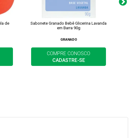
la de
Sabonete Granado Bebê Glicerina Lavanda
Sabonet
em Barra 90g
GRANADO
COMPRE CONOSCO
CADASTRE-SE