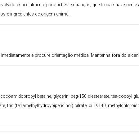
nvolvido especialmente para bebês e crianças, que limpa suavemente 
enos e ingredientes de origem animal.
so imediatamente e procure orientação médica. Mantenha fora do alcan
cocoamidopropyl betaine, glycerin, peg-150 diestearate, tea-cocoyl glu
ate, tris (tetramethylhydroypiperidinol) citrate, ci 19140, methylchloro