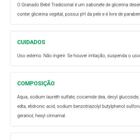
O Granado Bebê Tradicional é um sabonete de glicerina dese
conter glicerina vegetal, possui pH da pele e é livre de parab
CUIDADOS
Uso externo. Não ingerir. Se houver irritação, suspenda o u
COMPOSIÇÃO
Aqua, sodium laureth sulfate, cocamide dea, decyl glucoside, 
edta, etidronic acid, sodium benzotriazolyl butylphenol sulfon
geraniol, hexyl cinnamal.