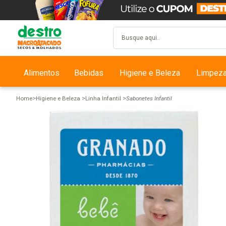
Alimentos
Bebidas
Higiene e Beleza
Limpez
Home
Higiene e Beleza
Linha Infantil
Sabonetes Infantil