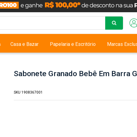
a
Casa e Bazar
Papelaria e Escritório
Marcas Exclu
Sabonete Granado Bebê Em Barra Gl
SKU 1908367001