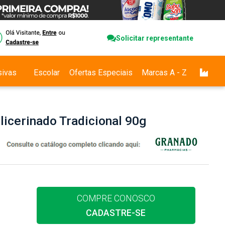
Solicitar representante
sivas
Escolar
Ofertas Especiais
Marcas A - Z
icerinado Tradicional 90g
COMPRE CONOSCO
CADASTRE-SE