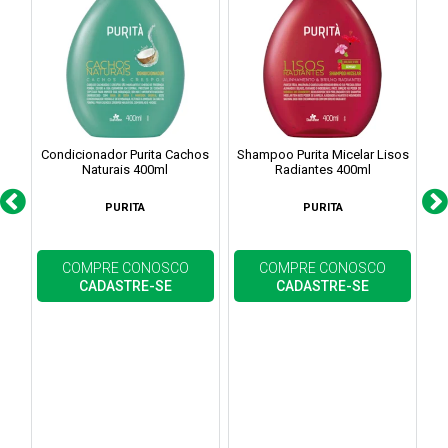
Condicionador Purita Cachos
Shampoo Purita Micelar Lisos
S
Naturais 400ml
Radiantes 400ml
PURITA
PURITA
COMPRE CONOSCO
COMPRE CONOSCO
CADASTRE-SE
CADASTRE-SE