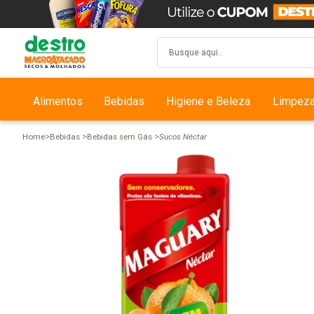
Alimentos
Bebidas
Higiene e Beleza
Limpez
Home
Bebidas
Bebidas sem Gás
Sucos Néctar