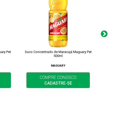
ary Pet
Suco Concentrado de Maracujá Maguary Pet
Suco 
500ml
MAGUARY
COMPRE CONOSCO
CADASTRE-SE