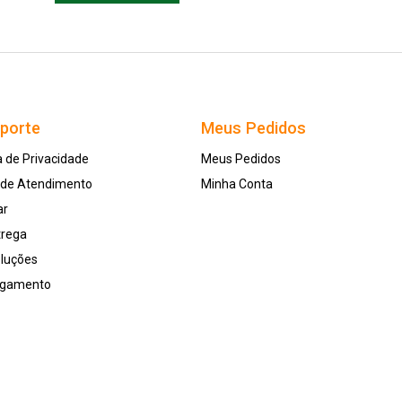
uporte
Meus Pedidos
a de Privacidade
Meus Pedidos
l de Atendimento
Minha Conta
ar
trega
oluções
agamento