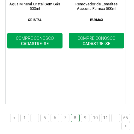
Água Mineral Cristal Sem Gás
Removedor de Esmaltes
500ml
Acetona Farmax 500ml
CRISTAL
FARMAX
COMPRE CONOSCO
COMPRE CONOSCO
CADASTRE-SE
CADASTRE-SE
<
1
...
5
6
7
8
9
10
11
...
65
>