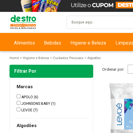
Alimentos
Bebidas
Higiene e Beleza
Limpez
Home
Higiene e Beleza
Cuidados Pessoais
Algodões
Ordenar por:
Filtrar Por
Marcas
APOLO
(6)
JOHNSONS BABY
(1)
LEVOE
(7)
Algodões