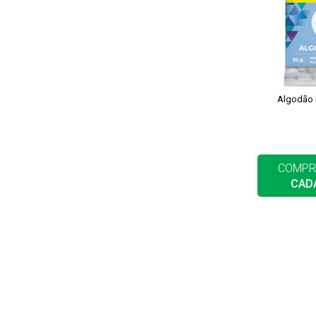
Algodão 
COMPR
CAD