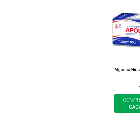
Algodão Hidró
COMPR
CAD