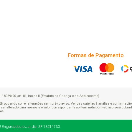
Formas de Pagamento
8069/90, art. 81, inciso II (Estatuto da Criança e do Adolescente).
26
, podendo sofrer alterações sem prévio aviso. Vendas sujeitas à análise e confirmaç
rá ser alterado para menos e o valor correspondente ao item indisponível, não será cob
os.
2
Engordadouro
Jundiaí
SP
13214730