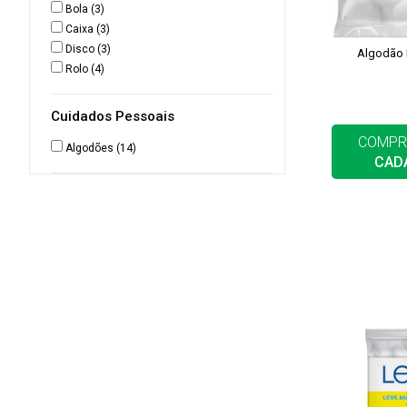
Bola
(3)
Caixa
(3)
Disco
(3)
Algodão 
Rolo
(4)
Cuidados Pessoais
COMPR
Algodões
(14)
CAD