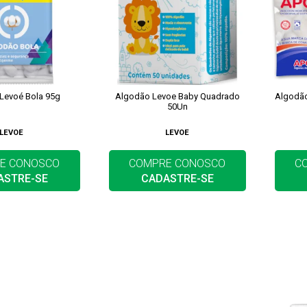
Levoé Bola 95g
Algodão Levoe Baby Quadrado
Algodão
50Un
LEVOE
LEVOE
E CONOSCO
COMPRE CONOSCO
C
ASTRE-SE
CADASTRE-SE