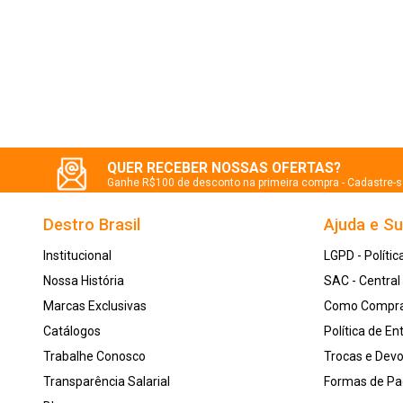
QUER RECEBER NOSSAS OFERTAS?
Ganhe R$100 de desconto na primeira compra - Cadastre-
Destro Brasil
Ajuda e S
Institucional
LGPD - Polític
Nossa História
SAC - Centra
Marcas Exclusivas
Como Compr
Catálogos
Política de En
Trabalhe Conosco
Trocas e Dev
Transparência Salarial
Formas de P