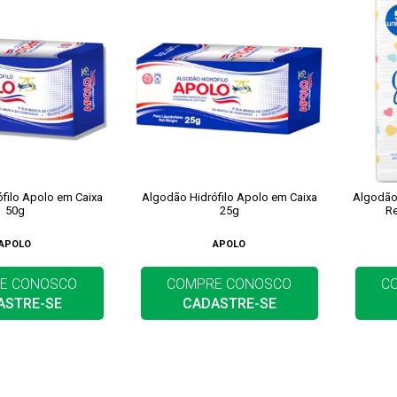
filo Apolo em Caixa
Algodão Hidrófilo Apolo em Caixa
Algodão
50g
25g
R
APOLO
APOLO
E CONOSCO
COMPRE CONOSCO
C
ASTRE-SE
CADASTRE-SE