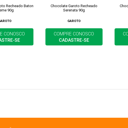
roto Recheado Baton
Chocolate Garoto Recheado
Choc
eme 90g
Serenata 90g
GAROTO
GAROTO
E CONOSCO
COMPRE CONOSCO
C
ASTRE-SE
CADASTRE-SE