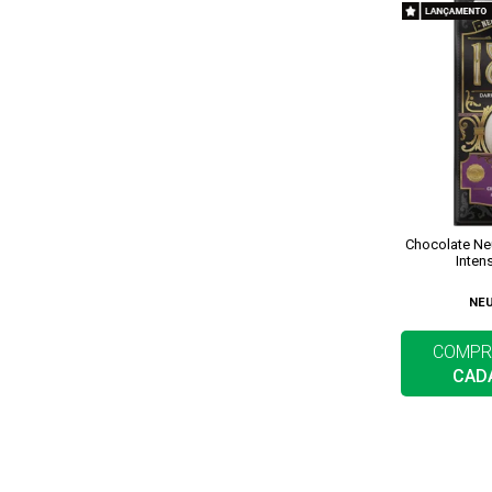
Chocolate N
Inten
NE
COMPR
CAD