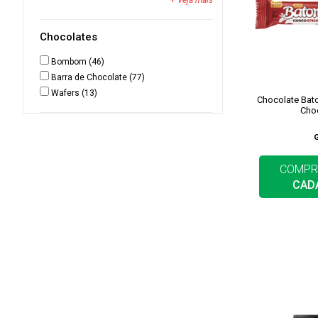
+ Veja mais
Chocolates
Bombom
(46)
Barra de Chocolate
(77)
Wafers
(13)
Chocolate Bat
Cho
COMPR
CAD