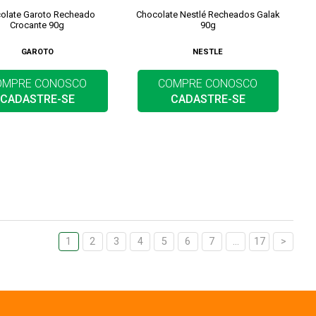
olate Garoto Recheado
Chocolate Nestlé Recheados Galak
Crocante 90g
90g
GAROTO
NESTLE
OMPRE CONOSCO
COMPRE CONOSCO
CADASTRE-SE
CADASTRE-SE
1
2
3
4
5
6
7
...
17
>