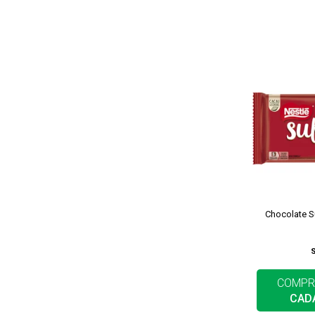
Chocolate Su
COMPR
CAD