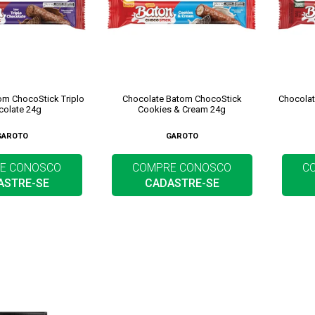
om ChocoStick Triplo
Chocolate Batom ChocoStick
Chocolat
colate 24g
Cookies & Cream 24g
GAROTO
GAROTO
E CONOSCO
COMPRE CONOSCO
C
ASTRE-SE
CADASTRE-SE