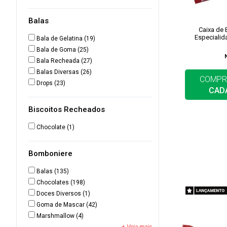
Balas
Caixa de
Especiali
Bala de Gelatina
(19)
Bala de Goma
(25)
Bala Recheada
(27)
Balas Diversas
(26)
COMPR
Drops
(23)
CAD
Biscoitos Recheados
Chocolate
(1)
Bomboniere
Balas
(135)
Chocolates
(198)
Doces Diversos
(1)
Goma de Mascar
(42)
Marshmallow
(4)