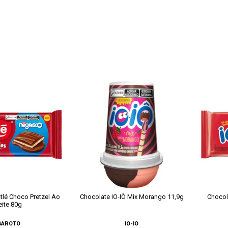
tlé Choco Pretzel Ao
Chocolate IO-IÔ Mix Morango 11,9g
Chocol
eite 80g
GAROTO
IO-IO