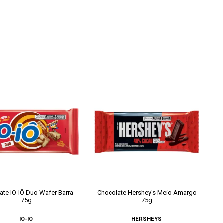
ate IO-IÔ Duo Wafer Barra
Chocolate Hershey's Meio Amargo
75g
75g
IO-IO
HERSHEYS