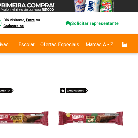
Solicitar representante
ivas
Escolar
Ofertas Especiais
Marcas A - Z