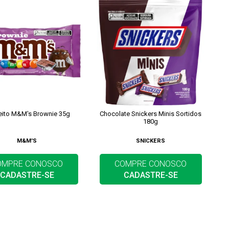
eito M&M's Brownie 35g
Chocolate Snickers Minis Sortidos
180g
M&M'S
SNICKERS
OMPRE CONOSCO
COMPRE CONOSCO
CADASTRE-SE
CADASTRE-SE