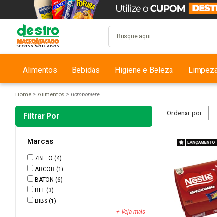
Alimentos
Bebidas
Higiene e Beleza
Limpez
Home
Alimentos
Bomboniere
Ordenar por:
Filtrar Por
Marcas
7BELO
(4)
ARCOR
(1)
BATON
(6)
BEL
(3)
BIBS
(1)
+ Veja mais