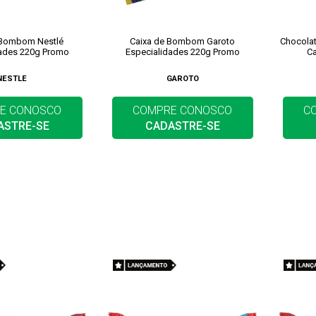
 Bombom Nestlé
Caixa de Bombom Garoto
Chocolat
dades 220g Promo
Especialidades 220g Promo
Ca
NESTLE
GAROTO
E CONOSCO
COMPRE CONOSCO
C
ASTRE-SE
CADASTRE-SE