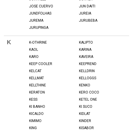
JOSE CUERVO
JUN DAITI
JUNDFOLHAS
JUREIA
JUREMA
JURUBEBA
JURUPINGA
K
K-OTHRINE
KALIPTO
KAOL
KARINA
KARO
KAVEIRA
KEEP COOLER
KEEPREND
KELCAT
KELLDRIN
KELLMAT
KELLOGGS
KELLTHINE
KENKO
KERATON
KERO COCO
KESS
KETEL ONE
KI BANHO
KI SUCO
KICALDO
KIDLAT
KIMIMO
KINDER
KING
KISABOR