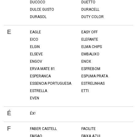
DUCOCO
DUETTO
DULCE GUSTO
DURACELL
DURASOL
DUTY COLOR
E
EAGLE
EASY OFF
EICO
ELEFANTE
ELGIN
ELMA CHIPS
ELSEVE
EMBALIXO
ENGOV
ENOX
ERVA MATE 81
ESFREBOM
ESPERANCA
ESPUMA PRATA
ESSENCIA PORTUGUESA
ESTRELINHAS
ESTRELLA
ETTI
EVEN
É
ÉX!
F
FABER CASTELL
FACILITE
FAISAO
FAIXA AZUL