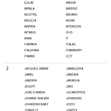
ILOLAY
IMEDIA
IMPALA
IMPERIO
INCOTRIL
INDIANO
INGLEZA
INOAR
INSPIRA
INTENCION
INTIMUS
IO-IO
IRANI
IT
ITAIPAVA
ITALAC
ITALIA MIA
ITAMARATY
ITAMBE
IZZY
J
JACQUES JANINE
JAMBULERA
JAMEL
JANDAIA
JANDIRA
JARAGUA
JEQUITI
JIMO
JOAO E MARIA
JOCAROFFICE
JOHNNIE WALKER
JOHNSONS
JOHNSONS BABY
JOICO
JOINVILLE
JONTEX