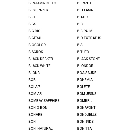
BENJAMIN NIETO
BEPANTOL
BEST PAPER
BETTANIN
BI-O
BIATEX
BIBS
BIC
BIG BIG
BIG PALM
BIGFRAL
BIO EXTRATUS
BIOCOLOR
BIS
BISCROK
BITUFO
BLACK DECKER
BLACK STONE
BLACK WHITE
BLONDOR
BLONG
BOA SAUDE
BOB
BOHEMIA
BOLA 7
BOLETE
BOM AR
BOM JESUS
BOMBAY SAPPHIRE
BOMBRIL
BON O BON
BONAFONT
BONARE
BONDUELLE
BONI
BONI KIDS
BONI NATURAL
BONITTA