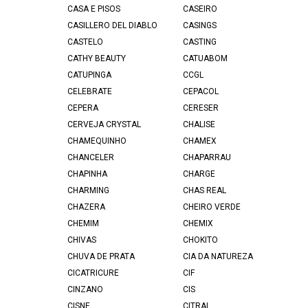
CASA E PISOS
CASEIRO
CASILLERO DEL DIABLO
CASINGS
CASTELO
CASTING
CATHY BEAUTY
CATUABOM
CATUPINGA
CCGL
CELEBRATE
CEPACOL
CEPERA
CERESER
CERVEJA CRYSTAL
CHALISE
CHAMEQUINHO
CHAMEX
CHANCELER
CHAPARRAU
CHAPINHA
CHARGE
CHARMING
CHAS REAL
CHAZERA
CHEIRO VERDE
CHEMIM
CHEMIX
CHIVAS
CHOKITO
CHUVA DE PRATA
CIA DA NATUREZA
CICATRICURE
CIF
CINZANO
CIS
CISNE
CITRAL