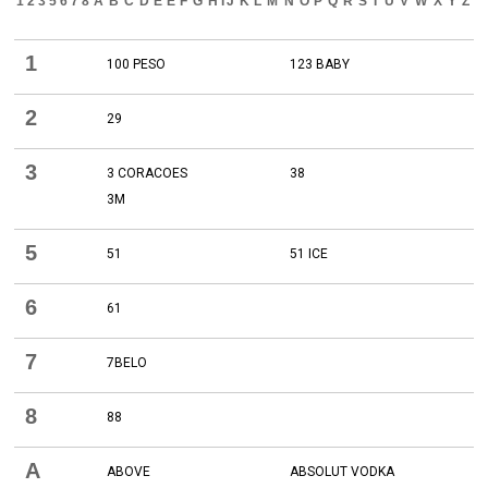
1
2
3
5
6
7
8
A
B
C
D
E
É
F
G
H
I
J
K
L
M
N
O
P
Q
R
S
T
U
V
W
X
Y
Z
1
100 PESO
123 BABY
2
29
3
3 CORACOES
38
3M
5
51
51 ICE
6
61
7
7BELO
8
88
A
ABOVE
ABSOLUT VODKA