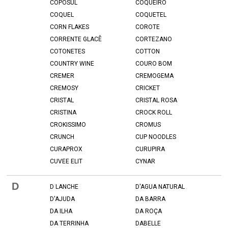
COPOSUL
COQUEIRO
COQUEL
COQUETEL
CORN FLAKES
COROTE
CORRENTE GLACÊ
CORTEZANO
COTONETES
COTTON
COUNTRY WINE
COURO BOM
CREMER
CREMOGEMA
CREMOSY
CRICKET
CRISTAL
CRISTAL ROSA
CRISTINA
CROCK ROLL
CROKISSIMO
CROMUS
CRUNCH
CUP NOODLES
CURAPROX
CURUPIRA
CUVEE ELIT
CYNAR
D
D LANCHE
D'AGUA NATURAL
D'AJUDA
DA BARRA
DA ILHA
DA ROÇA
DA TERRINHA
DABELLE