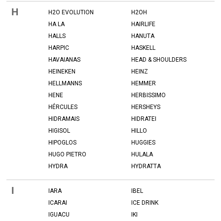
H
H2O EVOLUTION
H2OH
HA LA
HAIRLIFE
HALLS
HANUTA
HARPIC
HASKELL
HAVAIANAS
HEAD & SHOULDERS
HEINEKEN
HEINZ
HELLMANNS
HEMMER
HENE
HERBISSIMO
HÉRCULES
HERSHEYS
HIDRAMAIS
HIDRATEI
HIGISOL
HILLO
HIPOGLOS
HUGGIES
HUGO PIETRO
HULALA
HYDRA
HYDRATTA
I
IARA
IBEL
ICARAI
ICE DRINK
IGUACU
IKI