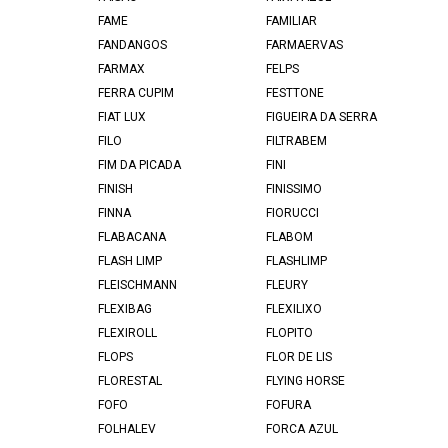
FAME
FAMILIAR
FANDANGOS
FARMAERVAS
FARMAX
FELPS
FERRA CUPIM
FESTTONE
FIAT LUX
FIGUEIRA DA SERRA
FILO
FILTRABEM
FIM DA PICADA
FINI
FINISH
FINISSIMO
FINNA
FIORUCCI
FLABACANA
FLABOM
FLASH LIMP
FLASHLIMP
FLEISCHMANN
FLEURY
FLEXIBAG
FLEXILIXO
FLEXIROLL
FLOPITO
FLOPS
FLOR DE LIS
FLORESTAL
FLYING HORSE
FOFO
FOFURA
FOLHALEV
FORCA AZUL