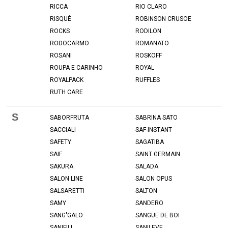
RICCA
RIO CLARO
RISQUÉ
ROBINSON CRUSOE
ROCKS
RODILON
RODOCARMO
ROMANATO
ROSANI
ROSKOFF
ROUPA E CARINHO
ROYAL
ROYALPACK
RUFFLES
RUTH CARE
S
SABORFRUTA
SABRINA SATO
SACCIALI
SAF-INSTANT
SAFETY
SAGATIBA
SAIF
SAINT GERMAIN
SAKURA
SALADA
SALON LINE
SALON OPUS
SALSARETTI
SALTON
SAMY
SANDERO
SANG'GALO
SANGUE DE BOI
SANIFILL
SANILEVE