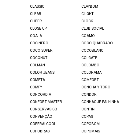
CLASSIC
CLAYBOM
CLEAR
CLIGHT
CLIPER
CLOCK
CLOSE UP
CLUB SOCIAL
COALA
COAMO
COCINERO
COCO QUADRADO
COCO SUPER
COCOBLANC
COCONUT
COLGATE
COLMAN
COLOMBO
COLOR JEANS
COLORAMA
COMETA
COMFORT
COMFY
CONCHA Y TORO
CONCORDIA
CONDOR
CONFORT MASTER
CONHAQUE PALHINHA
CONSERVAS GB
CONTINI
CONVENÇÃO
COPAG
COPERALCOOL
COPOBOM
COPOBRAS
COPOMAIS