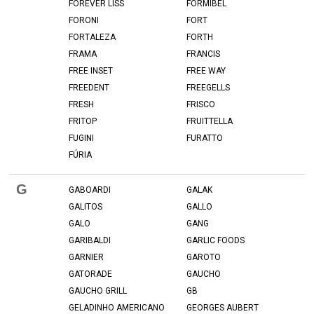
FOREVER LISS
FORMIBEL
FORONI
FORT
FORTALEZA
FORTH
FRAMA
FRANCIS
FREE INSET
FREE WAY
FREEDENT
FREEGELLS
FRESH
FRISCO
FRITOP
FRUITTELLA
FUGINI
FURATTO
FÚRIA
G
GABOARDI
GALAK
GALITOS
GALLO
GALO
GANG
GARIBALDI
GARLIC FOODS
GARNIER
GAROTO
GATORADE
GAUCHO
GAUCHO GRILL
GB
GELADINHO AMERICANO
GEORGES AUBERT