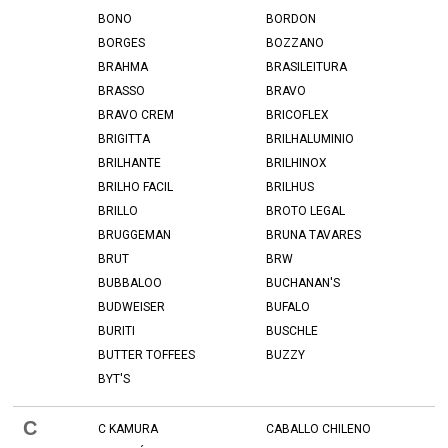
BONO
BORDON
BORGES
BOZZANO
BRAHMA
BRASILEITURA
BRASSO
BRAVO
BRAVO CREM
BRICOFLEX
BRIGITTA
BRILHALUMINIO
BRILHANTE
BRILHINOX
BRILHO FACIL
BRILHUS
BRILLO
BROTO LEGAL
BRUGGEMAN
BRUNA TAVARES
BRUT
BRW
BUBBALOO
BUCHANAN'S
BUDWEISER
BUFALO
BURITI
BUSCHLE
BUTTER TOFFEES
BUZZY
BYT'S
C
C KAMURA
CABALLO CHILENO