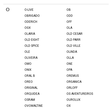
O
O-LIVE
OB
OBRIGADO
ODD
ODERICH
OFF
OGX
OLA
OLARIA
OLD CESAR
OLD EIGHT
OLD PARR
OLD SPICE
OLD VILLE
OLE
OLINDA
OLIVEIRA
OLLA
OMO
ONE
ONIX
OPA
ORAL B
OREMUS
OREO
ORGANICA
ORIGINAL
ORLOFF
ORQUIDEA
OS AVENTUREIROS
OSRAM
OUROLUX
OVOMALTINE
OX