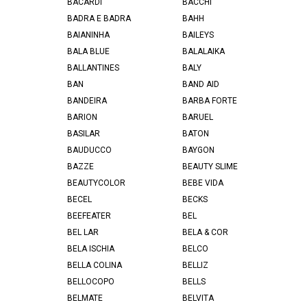
BACARDI
BACCHI
BADRA E BADRA
BAHH
BAIANINHA
BAILEYS
BALA BLUE
BALALAIKA
BALLANTINES
BALY
BAN
BAND AID
BANDEIRA
BARBA FORTE
BARION
BARUEL
BASILAR
BATON
BAUDUCCO
BAYGON
BAZZE
BEAUTY SLIME
BEAUTYCOLOR
BEBE VIDA
BECEL
BECKS
BEEFEATER
BEL
BEL LAR
BELA & COR
BELA ISCHIA
BELCO
BELLA COLINA
BELLIZ
BELLOCOPO
BELLS
BELMATE
BELVITA