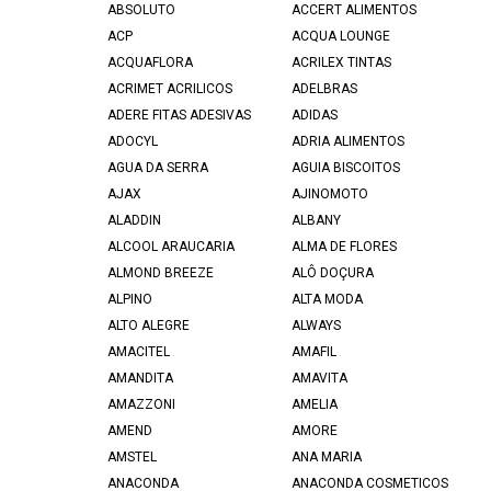
ABSOLUTO
ACCERT ALIMENTOS
ACP
ACQUA LOUNGE
ACQUAFLORA
ACRILEX TINTAS
ACRIMET ACRILICOS
ADELBRAS
ADERE FITAS ADESIVAS
ADIDAS
ADOCYL
ADRIA ALIMENTOS
AGUA DA SERRA
AGUIA BISCOITOS
AJAX
AJINOMOTO
ALADDIN
ALBANY
ALCOOL ARAUCARIA
ALMA DE FLORES
ALMOND BREEZE
ALÔ DOÇURA
ALPINO
ALTA MODA
ALTO ALEGRE
ALWAYS
AMACITEL
AMAFIL
AMANDITA
AMAVITA
AMAZZONI
AMELIA
AMEND
AMORE
AMSTEL
ANA MARIA
ANACONDA
ANACONDA COSMETICOS