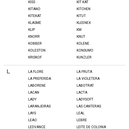
KISS
KIT KAT
KITANO
KITCHEN
KITEKAT
KITUT
KLASME
KLEENEX
KLIP
KM
KNORR
KNUT
KOBBER
KOLENE
KOLESTON
KONSUMO
KRISKOF
KUNZLER
L
LA FLORE
LA FRUTA
LA PREFERIDA
LA VIOLETERA
LABORENE
LABOTRAT
LACAN
LACTA
LADY
LADYSOFT
LARANJEIRAS
LAS CANTERAS
LAYS
LEAL
LEAO
LEBRE
LEDVANCE
LEITE DE COLONIA