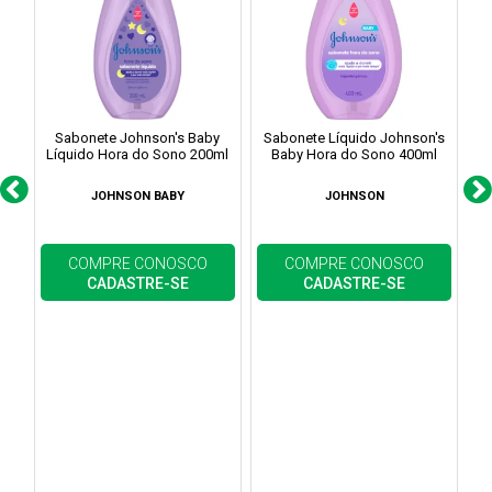
Sabonete Johnson's Baby
Sabonete Líquido Johnson's
Ta
Líquido Hora do Sono 200ml
Baby Hora do Sono 400ml
JOHNSON BABY
JOHNSON
COMPRE CONOSCO
COMPRE CONOSCO
CADASTRE-SE
CADASTRE-SE