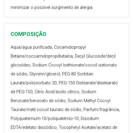
minimizar o possível surgimento de alergia.
COMPOSIÇÃO
Aqua/água purificada, Cocamidopropyl
Betaine/cocoamidopropilbetaína, Decyl Glucoside/decil
glicosídeo, Sodium Cocoyl Isethionate/cocoil isetionato
de sódio, Glycerin/glicerol, PEG-80 Sorbitan
Laurate/polissorbato 20, PEG-150 Distearate/diestearato
de PEG-150, Citric Acid/ácido cítrico, Sodium
Benzoate/benzoato de sódio, Sodium Methyl Cocoyl
Taurate/metil cocoil taurato de sódio, Parfum/fragrância,
Polyquaternium-10/poliquatérnio-10, Disodium
EDTA/edetato dissódico, Tocopheryl Acetate/acetato de